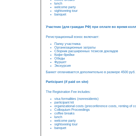
lunch
welcome party
sightseeing tour
banquet
Участник (для граждан РФ) при оплате во время кол
Регистрационный взнос включает:
Папку участника
Организационные затраты
Сборник расширенных тезисов докладов
Кофе-брейки
Обеды
Фуршет
Экскурсия
Банкет оплачивается дополнительно в размере 4500 руб.
Participant (if paid on site)
The Registration Fee includes:
visa formalities (nonresidents)
participant kit
organizational costs (preconference costs, renting of con
Colloquium Proceedings
coffee breaks
lunch
welcome party
sightseeing tour
banquet