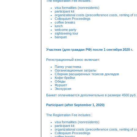
The Registration Fee includes:
visa formalities (nonresidents)
participant kit
organizational costs (preconference costs, renting of con
Colloquium Proceedings
coffee breaks
lunch
welcome party
sightseeing tour
banquet
Участник (для граждан РФ) после 1 сентября 2020 г.
Регистрационный взнос включает:
Папку участника
Организационные затраты
Сборник расширенных тезисов докладов
Кофе-брейки
Обеды
Фуршет
Экскурсия
Банкет оплачивается дополнительно в размере 4500 руб.
Participant (after September 1, 2020)
The Registration Fee includes:
visa formalities (nonresidents)
participant kit
organizational costs (preconference costs, renting of con
Colloquium Proceedings
coffee breaks