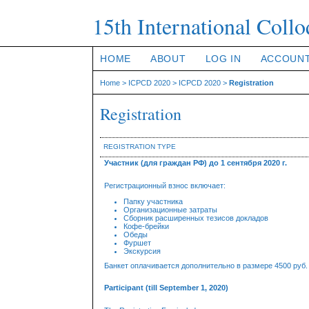
15th International Col
HOME
ABOUT
LOG IN
ACCOUN
Home
>
ICPCD 2020
>
ICPCD 2020
>
Registration
Registration
REGISTRATION TYPE
Участник (для граждан РФ) до 1 сентября 2020 г.
Регистрационный взнос включает:
Папку участника
Организационные затраты
Сборник расширенных тезисов докладов
Кофе-брейки
Обеды
Фуршет
Экскурсия
Банкет оплачивается дополнительно в размере 4500 руб.
Participant (till September 1, 2020)